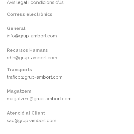
Avís legal i condicions d’ús
Correus electrònics
General
info@grup-ambort.com
Recursos Humans
rrhh@grup-ambort.com
Transports
trafico@grup-ambort.com
Magatzem
magatzem@grup-ambort.com
Atenció al Client
sac@grup-ambort.com