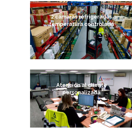
2 cámaras refrigeradas
temperatura controlada
Atención al cliente
personalizada