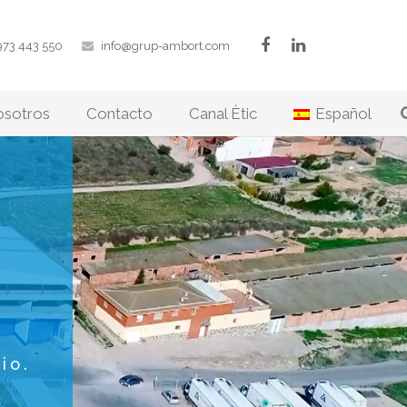
973 443 550
info@grup-ambort.com
osotros
Contacto
Canal Ètic
Español
io.