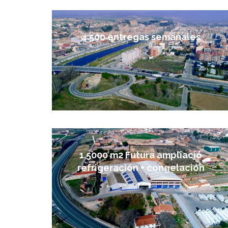
4.500 entregas semanales
1.5000 m2 Futura ampliació
refrigeración + congelación