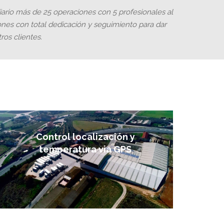
rio más de 25 operaciones con 5 profesionales al
ones con total dedicación y seguimiento para dar
ros clientes.
Control localización y
temperatura via GPS