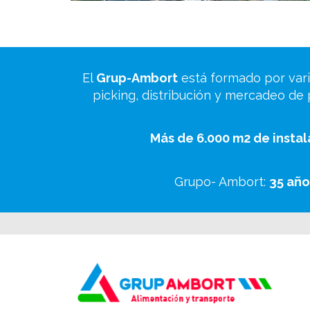
El
Grup-Ambort
está formado por vari
picking, distribución y mercadeo de
Más de 6.000 m2 de insta
Grupo- Ambort:
35 año