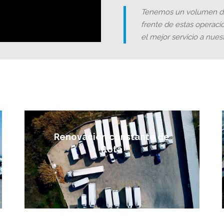
Tenemos un volumen dia
frente de estas operaci
el mejor servicio a nuest
Renovación constante de
flota