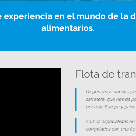
 experiencia en el mundo de la d
alimentarios.
Flota de tra
Disponemos nuestra prop
carretera, que nos da po
por toda Europa y paíse
Somos especialistas en 
congelados con una flota