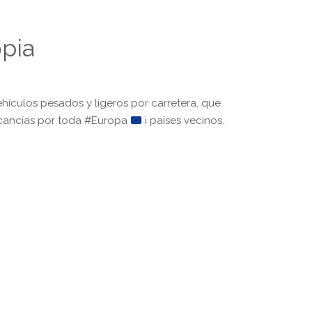
pia
ículos pesados y ligeros por carretera, que
ercancías por toda #Europa
i países vecinos.