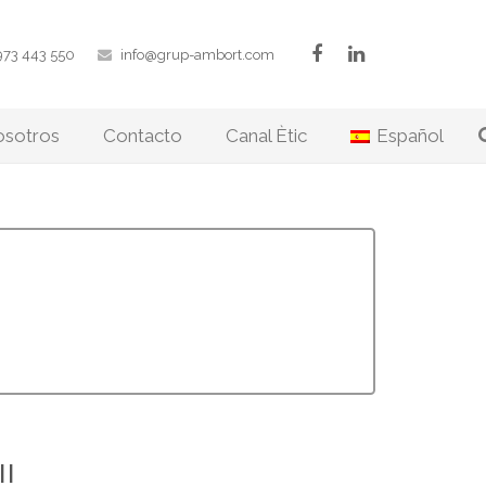
973 443 550
info@grup-ambort.com
osotros
Contacto
Canal Ètic
Español
!